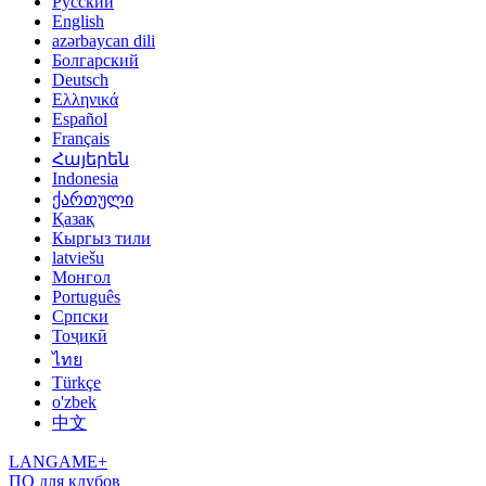
Русский
English
azərbaycan dili
Болгарский
Deutsch
Ελληνικά
Español
Français
Հայերեն
Indonesia
ქართული
Қазақ
Кыргыз тили
latviešu
Монгол
Português
Српски
Тоҷикӣ
ไทย
Türkçe
o'zbek
中文
LANGAME+
ПО для клубов