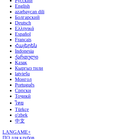
Русский
English
azərbaycan dili
Болгарский
Deutsch
Ελληνικά
Español
Français
Հայերեն
Indonesia
ქართული
Қазақ
Кыргыз тили
latviešu
Монгол
Português
Српски
Тоҷикӣ
ไทย
Türkçe
o'zbek
中文
LANGAME+
ПО для клубов