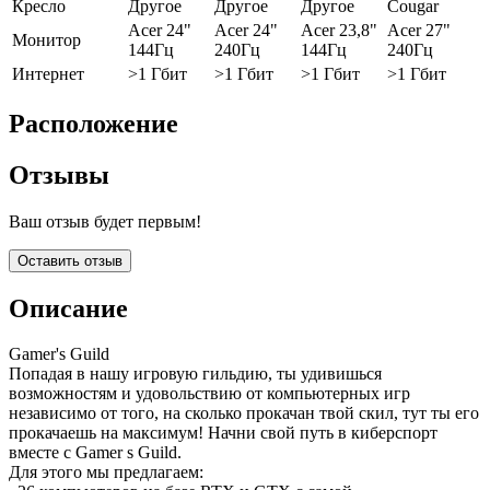
Кресло
Другое
Другое
Другое
Cougar
Acer 24"
Acer 24"
Acer 23,8"
Acer 27"
Монитор
144Гц
240Гц
144Гц
240Гц
Интернет
>1 Гбит
>1 Гбит
>1 Гбит
>1 Гбит
Расположение
Отзывы
Ваш отзыв будет первым!
Оставить отзыв
Описание
Gamer's Guild
Попадая в нашу игровую гильдию, ты удивишься
возможностям и удовольствию от компьютерных игр
независимо от того, на сколько прокачан твой скил, тут ты его
прокачаешь на максимум! Начни свой путь в киберспорт
вместе с Gamer s Guild.
Для этого мы предлагаем: