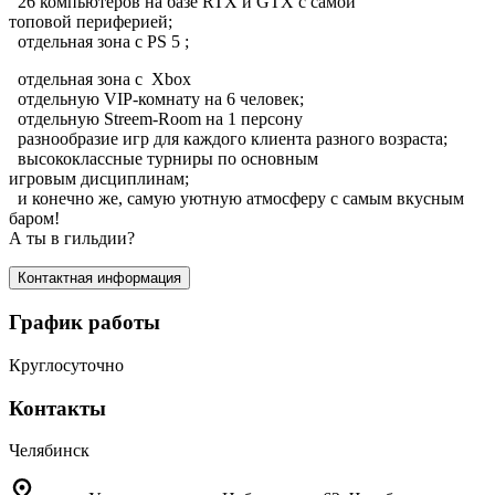
26 компьютеров на базе RTX и GTX с самой
топовой периферией;
отдельная зона с PS 5 ;
отдельная зона с Xbox
отдельную VIP-комнату на 6 человек;
отдельную Streem-Room на 1 персону
разнообразие игр для каждого клиента разного возраста;
высококлассные турниры по основным
игровым дисциплинам;
и конечно же, самую уютную атмосферу с самым вкусным
баром!
А ты в гильдии?
Контактная информация
График работы
Круглосуточно
Контакты
Челябинск