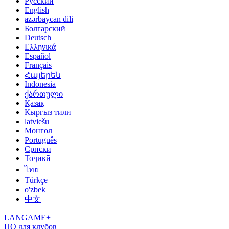
Русский
English
azərbaycan dili
Болгарский
Deutsch
Ελληνικά
Español
Français
Հայերեն
Indonesia
ქართული
Қазақ
Кыргыз тили
latviešu
Монгол
Português
Српски
Тоҷикӣ
ไทย
Türkçe
o'zbek
中文
LANGAME+
ПО для клубов