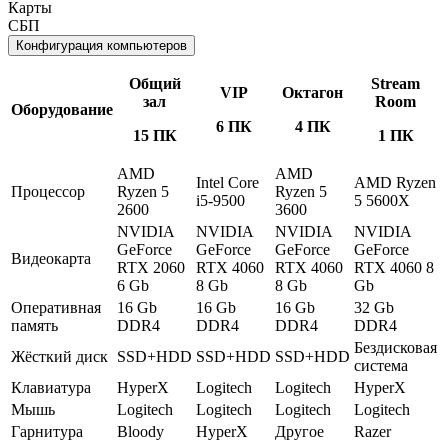
Карты
СБП
Конфигурация компьютеров
Общий
Stream
VIP
Октагон
зал
Room
Оборудование
6 ПК
4 ПК
15 ПК
1 ПК
AMD
AMD
Intel Core
AMD Ryzen
Процессор
Ryzen 5
Ryzen 5
i5-9500
5 5600X
2600
3600
NVIDIA
NVIDIA
NVIDIA
NVIDIA
GeForce
GeForce
GeForce
GeForce
Видеокарта
RTX 2060
RTX 4060
RTX 4060
RTX 4060 8
6 Gb
8 Gb
8 Gb
Gb
Оперативная
16 Gb
16 Gb
16 Gb
32 Gb
память
DDR4
DDR4
DDR4
DDR4
Бездисковая
Жёсткий диск
SSD+HDD
SSD+HDD
SSD+HDD
система
Клавиатура
HyperX
Logitech
Logitech
HyperX
Мышь
Logitech
Logitech
Logitech
Logitech
Гарнитура
Bloody
HyperX
Другое
Razer