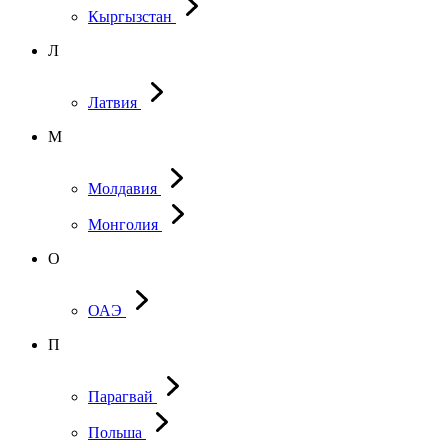
Кыргызстан
Л
Латвия
М
Молдавия
Монголия
О
ОАЭ
П
Парагвай
Польша