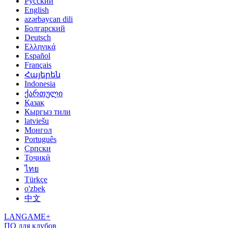
Русский
English
azərbaycan dili
Болгарский
Deutsch
Ελληνικά
Español
Français
Հայերեն
Indonesia
ქართული
Қазақ
Кыргыз тили
latviešu
Монгол
Português
Српски
Тоҷикӣ
ไทย
Türkçe
o'zbek
中文
LANGAME+
ПО для клубов