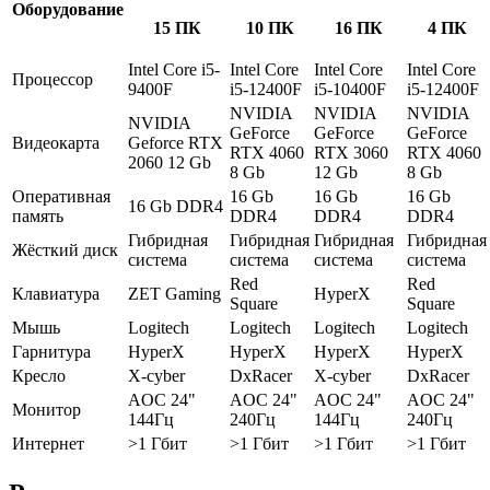
Оборудование
15 ПК
10 ПК
16 ПК
4 ПК
Intel Core i5-
Intel Core
Intel Core
Intel Core
Процессор
9400F
i5-12400F
i5-10400F
i5-12400F
NVIDIA
NVIDIA
NVIDIA
NVIDIA
GeForce
GeForce
GeForce
Видеокарта
Geforce RTX
RTX 4060
RTX 3060
RTX 4060
2060 12 Gb
8 Gb
12 Gb
8 Gb
Оперативная
16 Gb
16 Gb
16 Gb
16 Gb DDR4
память
DDR4
DDR4
DDR4
Гибридная
Гибридная
Гибридная
Гибридная
Жёсткий диск
система
система
система
система
Red
Red
Клавиатура
ZET Gaming
HyperX
Square
Square
Мышь
Logitech
Logitech
Logitech
Logitech
Гарнитура
HyperX
HyperX
HyperX
HyperX
Кресло
X-cyber
DxRacer
X-cyber
DxRacer
AOC 24"
AOC 24"
AOC 24"
AOC 24"
Монитор
144Гц
240Гц
144Гц
240Гц
Интернет
>1 Гбит
>1 Гбит
>1 Гбит
>1 Гбит