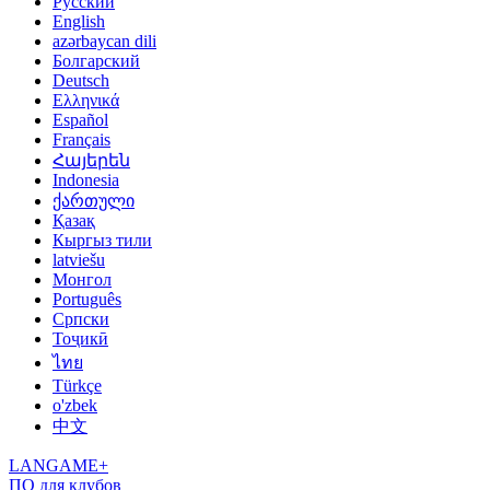
Русский
English
azərbaycan dili
Болгарский
Deutsch
Ελληνικά
Español
Français
Հայերեն
Indonesia
ქართული
Қазақ
Кыргыз тили
latviešu
Монгол
Português
Српски
Тоҷикӣ
ไทย
Türkçe
o'zbek
中文
LANGAME+
ПО для клубов