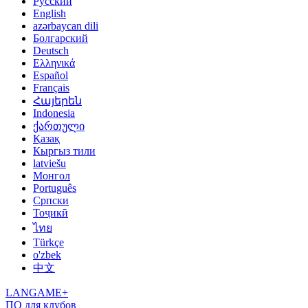
Русский
English
azərbaycan dili
Болгарский
Deutsch
Ελληνικά
Español
Français
Հայերեն
Indonesia
ქართული
Қазақ
Кыргыз тили
latviešu
Монгол
Português
Српски
Тоҷикӣ
ไทย
Türkçe
o'zbek
中文
LANGAME+
ПО для клубов