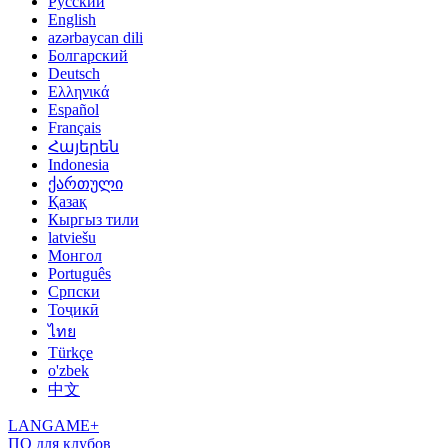
Русский
English
azərbaycan dili
Болгарский
Deutsch
Ελληνικά
Español
Français
Հայերեն
Indonesia
ქართული
Қазақ
Кыргыз тили
latviešu
Монгол
Português
Српски
Тоҷикӣ
ไทย
Türkçe
o'zbek
中文
LANGAME+
ПО для клубов