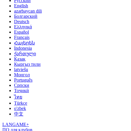
Русский
English
azərbaycan dili
Болгарский
Deutsch
Ελληνικά
Español
Français
Հայերեն
Indonesia
ქართული
Қазақ
Кыргыз тили
latviešu
Монгол
Português
Српски
Тоҷикӣ
ไทย
Türkçe
o'zbek
中文
LANGAME+
ПО для клубов