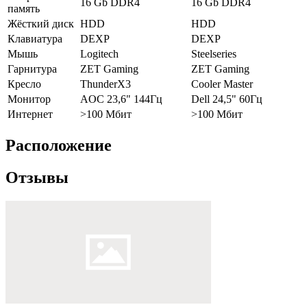
16 Gb DDR4
16 Gb DDR4
память
Жёсткий диск
HDD
HDD
Клавиатура
DEXP
DEXP
Мышь
Logitech
Steelseries
Гарнитура
ZET Gaming
ZET Gaming
Кресло
ThunderX3
Cooler Master
Монитор
AOC 23,6" 144Гц
Dell 24,5" 60Гц
Интернет
>100 Мбит
>100 Мбит
Расположение
Отзывы