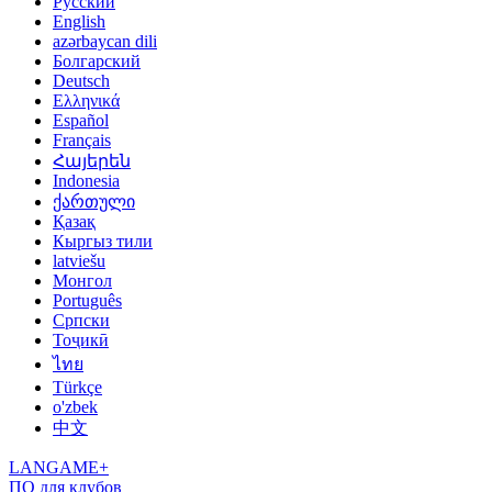
Русский
English
azərbaycan dili
Болгарский
Deutsch
Ελληνικά
Español
Français
Հայերեն
Indonesia
ქართული
Қазақ
Кыргыз тили
latviešu
Монгол
Português
Српски
Тоҷикӣ
ไทย
Türkçe
o'zbek
中文
LANGAME+
ПО для клубов