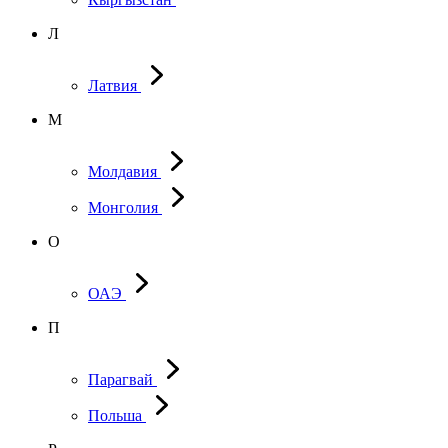
Л
Латвия
М
Молдавия
Монголия
О
ОАЭ
П
Парагвай
Польша