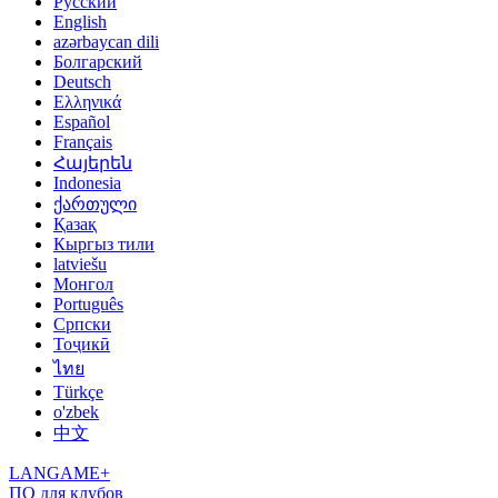
Русский
English
azərbaycan dili
Болгарский
Deutsch
Ελληνικά
Español
Français
Հայերեն
Indonesia
ქართული
Қазақ
Кыргыз тили
latviešu
Монгол
Português
Српски
Тоҷикӣ
ไทย
Türkçe
o'zbek
中文
LANGAME+
ПО для клубов