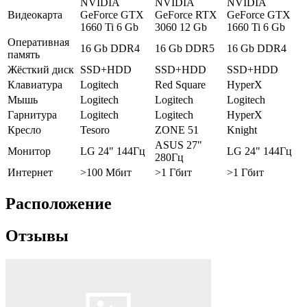
NVIDIA
NVIDIA
NVIDIA
Видеокарта
GeForce GTX
GeForce RTX
GeForce GTX
1660 Ti 6 Gb
3060 12 Gb
1660 Ti 6 Gb
Оперативная
16 Gb DDR4
16 Gb DDR5
16 Gb DDR4
память
Жёсткий диск
SSD+HDD
SSD+HDD
SSD+HDD
Клавиатура
Logitech
Red Square
HyperX
Мышь
Logitech
Logitech
Logitech
Гарнитура
Logitech
Logitech
HyperX
Кресло
Tesoro
ZONE 51
Knight
ASUS 27"
Монитор
LG 24" 144Гц
LG 24" 144Гц
280Гц
Интернет
>100 Мбит
>1 Гбит
>1 Гбит
Расположение
Отзывы