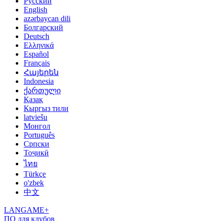
Русский
English
azərbaycan dili
Болгарский
Deutsch
Ελληνικά
Español
Français
Հայերեն
Indonesia
ქართული
Қазақ
Кыргыз тили
latviešu
Монгол
Português
Српски
Тоҷикӣ
ไทย
Türkçe
o'zbek
中文
LANGAME+
ПО для клубов