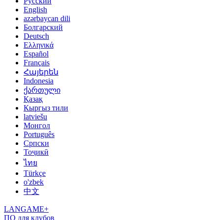
Русский
English
azərbaycan dili
Болгарский
Deutsch
Ελληνικά
Español
Français
Հայերեն
Indonesia
ქართული
Қазақ
Кыргыз тили
latviešu
Монгол
Português
Српски
Тоҷикӣ
ไทย
Türkçe
o'zbek
中文
LANGAME+
ПО для клубов