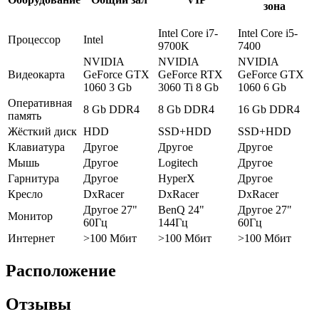
зона
Intel Core i7-
Intel Core i5-
Процессор
Intel
9700K
7400
NVIDIA
NVIDIA
NVIDIA
Видеокарта
GeForce GTX
GeForce RTX
GeForce GTX
1060 3 Gb
3060 Ti 8 Gb
1060 6 Gb
Оперативная
8 Gb DDR4
8 Gb DDR4
16 Gb DDR4
память
Жёсткий диск
HDD
SSD+HDD
SSD+HDD
Клавиатура
Другое
Другое
Другое
Мышь
Другое
Logitech
Другое
Гарнитура
Другое
HyperX
Другое
Кресло
DxRacer
DxRacer
DxRacer
Другое 27"
BenQ 24"
Другое 27"
Монитор
60Гц
144Гц
60Гц
Интернет
>100 Мбит
>100 Мбит
>100 Мбит
Расположение
Отзывы