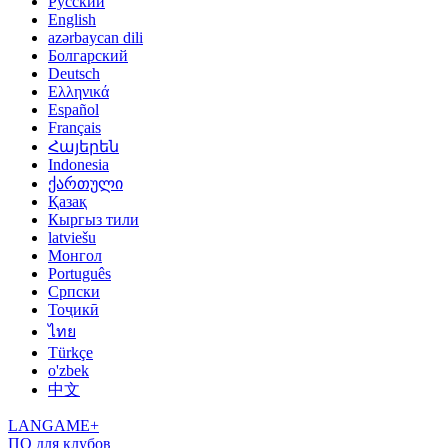
Русский
English
azərbaycan dili
Болгарский
Deutsch
Ελληνικά
Español
Français
Հայերեն
Indonesia
ქართული
Қазақ
Кыргыз тили
latviešu
Монгол
Português
Српски
Тоҷикӣ
ไทย
Türkçe
o'zbek
中文
LANGAME+
ПО для клубов