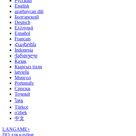
Русский
English
azərbaycan dili
Болгарский
Deutsch
Ελληνικά
Español
Français
Հայերեն
Indonesia
ქართული
Қазақ
Кыргыз тили
latviešu
Монгол
Português
Српски
Тоҷикӣ
ไทย
Türkçe
o'zbek
中文
LANGAME+
ПО для клубов