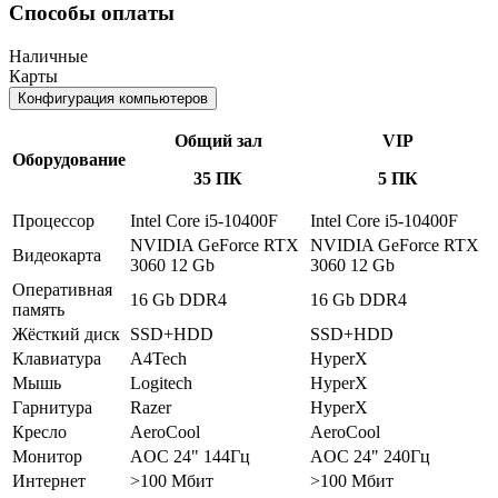
Способы оплаты
Наличные
Карты
Конфигурация компьютеров
Общий зал
VIP
Оборудование
35 ПК
5 ПК
Процессор
Intel Core i5-10400F
Intel Core i5-10400F
NVIDIA GeForce RTX
NVIDIA GeForce RTX
Видеокарта
3060 12 Gb
3060 12 Gb
Оперативная
16 Gb DDR4
16 Gb DDR4
память
Жёсткий диск
SSD+HDD
SSD+HDD
Клавиатура
A4Tech
HyperX
Мышь
Logitech
HyperX
Гарнитура
Razer
HyperX
Кресло
AeroCool
AeroCool
Монитор
AOC 24" 144Гц
AOC 24" 240Гц
Интернет
>100 Мбит
>100 Мбит