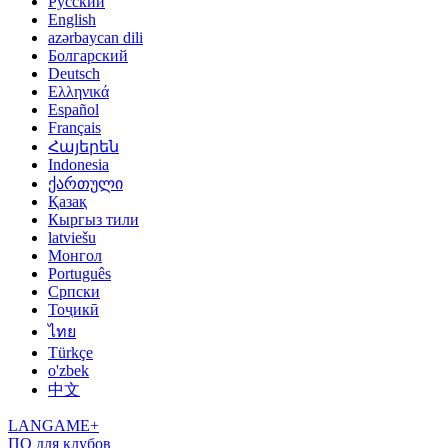
Русский
English
azərbaycan dili
Болгарский
Deutsch
Ελληνικά
Español
Français
Հայերեն
Indonesia
ქართული
Қазақ
Кыргыз тили
latviešu
Монгол
Português
Српски
Тоҷикӣ
ไทย
Türkçe
o'zbek
中文
LANGAME+
ПО для клубов