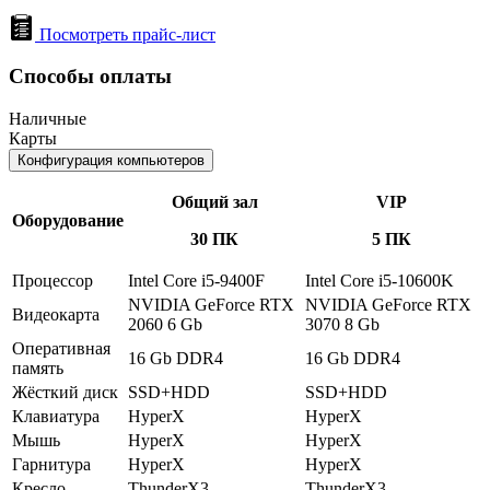
Посмотреть прайс-лист
Способы оплаты
Наличные
Карты
Конфигурация компьютеров
Общий зал
VIP
Оборудование
30 ПК
5 ПК
Процессор
Intel Core i5-9400F
Intel Core i5-10600K
NVIDIA GeForce RTX
NVIDIA GeForce RTX
Видеокарта
2060 6 Gb
3070 8 Gb
Оперативная
16 Gb DDR4
16 Gb DDR4
память
Жёсткий диск
SSD+HDD
SSD+HDD
Клавиатура
HyperX
HyperX
Мышь
HyperX
HyperX
Гарнитура
HyperX
HyperX
Кресло
ThunderX3
ThunderX3