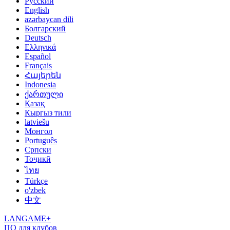
Русский
English
azərbaycan dili
Болгарский
Deutsch
Ελληνικά
Español
Français
Հայերեն
Indonesia
ქართული
Қазақ
Кыргыз тили
latviešu
Монгол
Português
Српски
Тоҷикӣ
ไทย
Türkçe
o'zbek
中文
LANGAME+
ПО для клубов