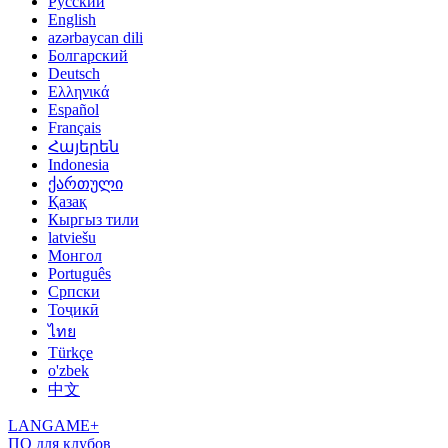
Русский
English
azərbaycan dili
Болгарский
Deutsch
Ελληνικά
Español
Français
Հայերեն
Indonesia
ქართული
Қазақ
Кыргыз тили
latviešu
Монгол
Português
Српски
Тоҷикӣ
ไทย
Türkçe
o'zbek
中文
LANGAME+
ПО для клубов