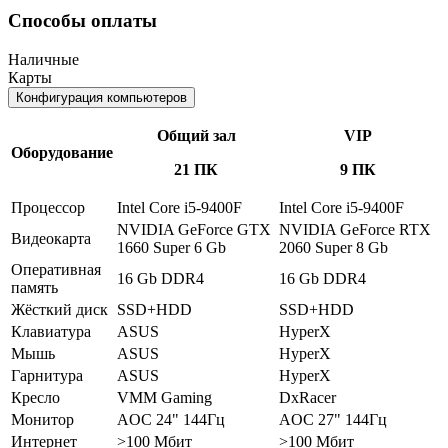
Способы оплаты
Наличные
Карты
Конфигурация компьютеров
Общий зал
VIP
Оборудование
21 ПК
9 ПК
Процессор
Intel Core i5-9400F
Intel Core i5-9400F
NVIDIA GeForce GTX
NVIDIA GeForce RTX
Видеокарта
1660 Super 6 Gb
2060 Super 8 Gb
Оперативная
16 Gb DDR4
16 Gb DDR4
память
Жёсткий диск
SSD+HDD
SSD+HDD
Клавиатура
ASUS
HyperX
Мышь
ASUS
HyperX
Гарнитура
ASUS
HyperX
Кресло
VMM Gaming
DxRacer
Монитор
AOC 24" 144Гц
AOC 27" 144Гц
Интернет
>100 Мбит
>100 Мбит