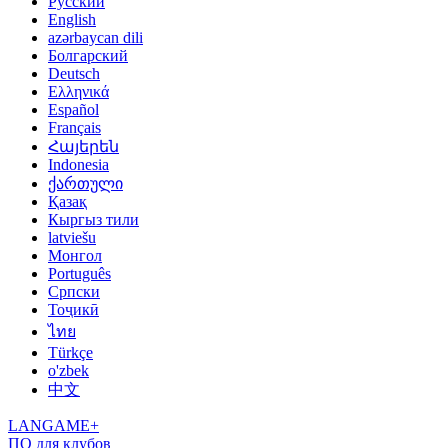
Русский
English
azərbaycan dili
Болгарский
Deutsch
Ελληνικά
Español
Français
Հայերեն
Indonesia
ქართული
Қазақ
Кыргыз тили
latviešu
Монгол
Português
Српски
Тоҷикӣ
ไทย
Türkçe
o'zbek
中文
LANGAME+
ПО для клубов