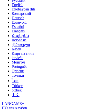
Русский
English
azərbaycan dili
Болгарский
Deutsch
Ελληνικά
Español
Français
Հայերեն
Indonesia
ქართული
Қазақ
Кыргыз тили
latviešu
Монгол
Português
Српски
Тоҷикӣ
ไทย
Türkçe
o'zbek
中文
LANGAME+
ПО для клубов