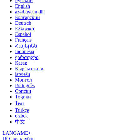
Русский
English
azərbaycan dili
Болгарский
Deutsch
Ελληνικά
Español
Français
Հայերեն
Indonesia
ქართული
Қазақ
Кыргыз тили
latviešu
Монгол
Português
Српски
Тоҷикӣ
ไทย
Türkçe
o'zbek
中文
LANGAME+
ПО для клубов