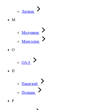
Латвия
М
Молдавия
Монголия
О
ОАЭ
П
Парагвай
Польша
Р