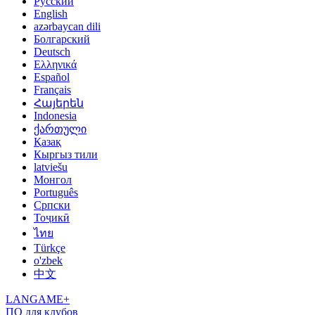
Русский
English
azərbaycan dili
Болгарский
Deutsch
Ελληνικά
Español
Français
Հայերեն
Indonesia
ქართული
Қазақ
Кыргыз тили
latviešu
Монгол
Português
Српски
Тоҷикӣ
ไทย
Türkçe
o'zbek
中文
LANGAME+
ПО для клубов