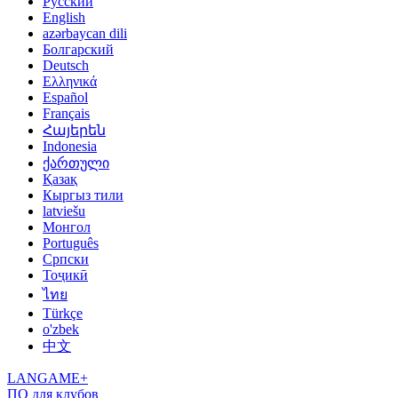
Русский
English
azərbaycan dili
Болгарский
Deutsch
Ελληνικά
Español
Français
Հայերեն
Indonesia
ქართული
Қазақ
Кыргыз тили
latviešu
Монгол
Português
Српски
Тоҷикӣ
ไทย
Türkçe
o'zbek
中文
LANGAME+
ПО для клубов