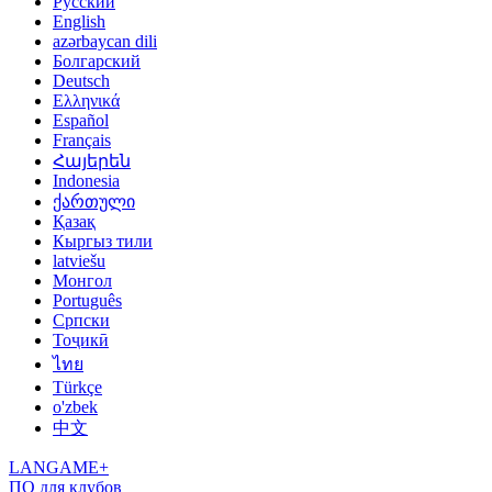
Русский
English
azərbaycan dili
Болгарский
Deutsch
Ελληνικά
Español
Français
Հայերեն
Indonesia
ქართული
Қазақ
Кыргыз тили
latviešu
Монгол
Português
Српски
Тоҷикӣ
ไทย
Türkçe
o'zbek
中文
LANGAME+
ПО для клубов