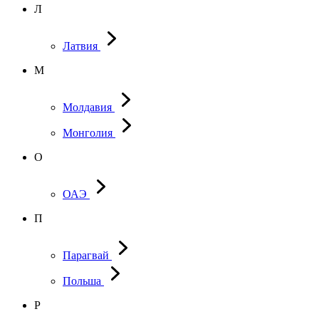
Л
Латвия
М
Молдавия
Монголия
О
ОАЭ
П
Парагвай
Польша
Р