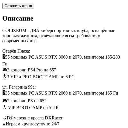
Оставить отзыв
Описание
COLIZEUM - ДВА киберспортивных клуба, оснащённые
топовым железом, отвечающие всем требованиям
современных игр.
Огарёв Плаза:
🖥55 мощных PC ASUS RTX 3060 и 2070, мониторы 165/280
Гц
🎮3 консоли PS4 Pro на 65”
🔝3 VIP и PRO BOOTCAMP по 6 PC
ул. Гагарина 99а:
🖥35 мощных PC ASUS RTX 2060 и 2070, мониторы 165 Гц
🎮2 консоли PS на 65”
🔝 VIP BOOTCAMP на 5 ПК
💺Геймерские кресла DXRacer
⌛Играем круглосуточно 24/7