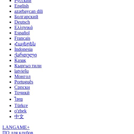
Русский
English
azərbaycan dili
Болгарский
Deutsch
Ελληνικά
Español
Français
Հայերեն
Indonesia
ქართული
Қазақ
Кыргыз тили
latviešu
Монгол
Português
Српски
Тоҷикӣ
ไทย
Türkçe
o'zbek
中文
LANGAME+
ПО для клубов