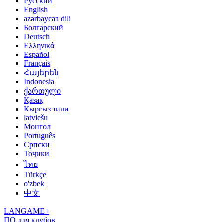
Русский
English
azərbaycan dili
Болгарский
Deutsch
Ελληνικά
Español
Français
Հայերեն
Indonesia
ქართული
Қазақ
Кыргыз тили
latviešu
Монгол
Português
Српски
Тоҷикӣ
ไทย
Türkçe
o'zbek
中文
LANGAME+
ПО для клубов