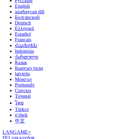
Русский
English
azərbaycan dili
Болгарский
Deutsch
Ελληνικά
Español
Français
Հայերեն
Indonesia
ქართული
Қазақ
Кыргыз тили
latviešu
Монгол
Português
Српски
Тоҷикӣ
ไทย
Türkçe
o'zbek
中文
LANGAME+
ПО для клубов