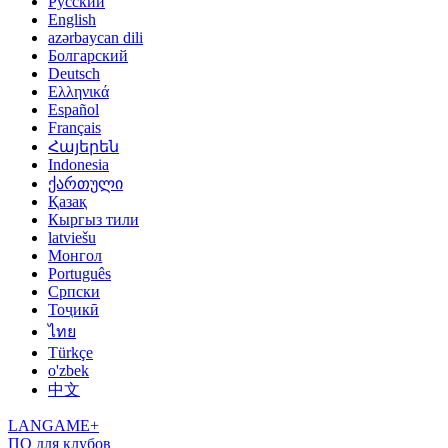
Русский
English
azərbaycan dili
Болгарский
Deutsch
Ελληνικά
Español
Français
Հայերեն
Indonesia
ქართული
Қазақ
Кыргыз тили
latviešu
Монгол
Português
Српски
Тоҷикӣ
ไทย
Türkçe
o'zbek
中文
LANGAME+
ПО для клубов