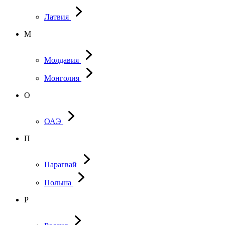
Латвия
М
Молдавия
Монголия
О
ОАЭ
П
Парагвай
Польша
Р