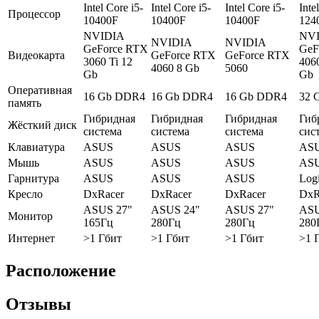
Intel Core i5-
Intel Core i5-
Intel Core i5-
Inte
Процессор
10400F
10400F
10400F
124
NVIDIA
NV
NVIDIA
NVIDIA
GeForce RTX
GeF
Видеокарта
GeForce RTX
GeForce RTX
3060 Ti 12
406
4060 8 Gb
5060
Gb
Gb
Оперативная
16 Gb DDR4
16 Gb DDR4
16 Gb DDR4
32 
память
Гибридная
Гибридная
Гибридная
Гиб
Жёсткий диск
система
система
система
сис
Клавиатура
ASUS
ASUS
ASUS
AS
Мышь
ASUS
ASUS
ASUS
AS
Гарнитура
ASUS
ASUS
ASUS
Logi
Кресло
DxRacer
DxRacer
DxRacer
DxR
ASUS 27"
ASUS 24"
ASUS 27"
ASU
Монитор
165Гц
280Гц
280Гц
280
Интернет
>1 Гбит
>1 Гбит
>1 Гбит
>1 
Расположение
Отзывы