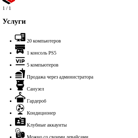
1
/
1
Услуги
20 компьютеров
1 консоль PS5
5 компьютеров
Продажа через администратора
Санузел
Гардероб
Кондиционер
Клубные аккаунты
Можно со своими девайсами