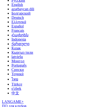
Русский
English
azərbaycan dili
Болгарский
Deutsch
Ελληνικά
Español
Français
Հայերեն
Indonesia
ქართული
Қазақ
Кыргыз тили
latviešu
Монгол
Português
Српски
Тоҷикӣ
ไทย
Türkçe
o'zbek
中文
LANGAME+
ПО для клубов