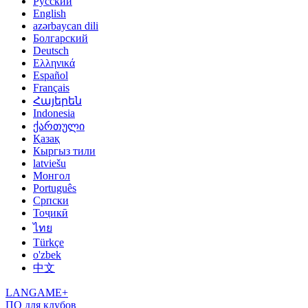
Русский
English
azərbaycan dili
Болгарский
Deutsch
Ελληνικά
Español
Français
Հայերեն
Indonesia
ქართული
Қазақ
Кыргыз тили
latviešu
Монгол
Português
Српски
Тоҷикӣ
ไทย
Türkçe
o'zbek
中文
LANGAME+
ПО для клубов