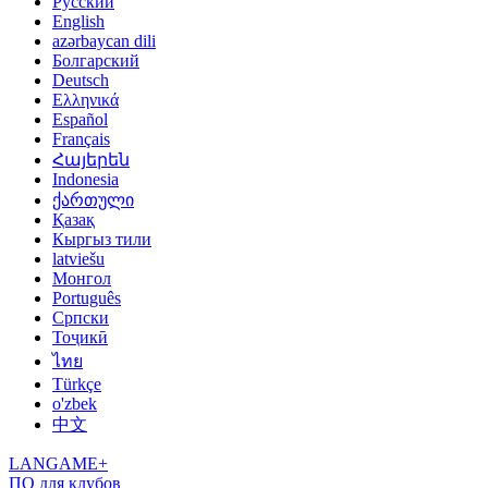
Русский
English
azərbaycan dili
Болгарский
Deutsch
Ελληνικά
Español
Français
Հայերեն
Indonesia
ქართული
Қазақ
Кыргыз тили
latviešu
Монгол
Português
Српски
Тоҷикӣ
ไทย
Türkçe
o'zbek
中文
LANGAME+
ПО для клубов