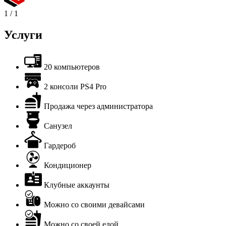
1
/
1
Услуги
20 компьютеров
2 консоли PS4 Pro
Продажа через администратора
Санузел
Гардероб
Кондиционер
Клубные аккаунты
Можно со своими девайсами
Можно со своей едой