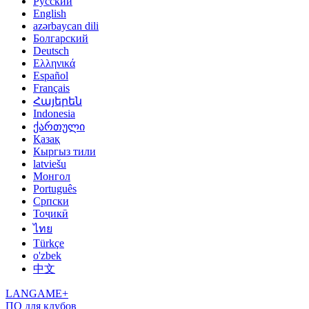
Русский
English
azərbaycan dili
Болгарский
Deutsch
Ελληνικά
Español
Français
Հայերեն
Indonesia
ქართული
Қазақ
Кыргыз тили
latviešu
Монгол
Português
Српски
Тоҷикӣ
ไทย
Türkçe
o'zbek
中文
LANGAME+
ПО для клубов