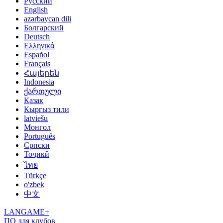
Русский
English
azərbaycan dili
Болгарский
Deutsch
Ελληνικά
Español
Français
Հայերեն
Indonesia
ქართული
Қазақ
Кыргыз тили
latviešu
Монгол
Português
Српски
Тоҷикӣ
ไทย
Türkçe
o'zbek
中文
LANGAME+
ПО для клубов