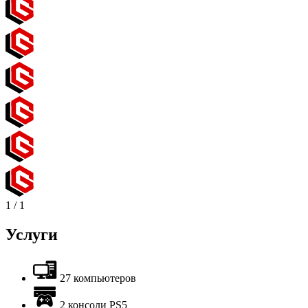
1
/
1
Услуги
27 компьютеров
2 консоли PS5