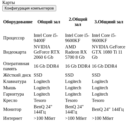
Карты
Конфигурация компьютеров
2.Общий
Оборудование
Общий зал
3.Общиий зал
зал
Intel Core i5-
Intel Core i5-
Intel Core i5-
Процессор
9400F
9600KF
9600KF
NVIDIA
AMD
NVIDIA GeForce
Видеокарта
GeForce RTX
Radeon RX
GTX 1080 Ti 11
2060 6 Gb
5700 8 Gb
Gb
Оперативная
16 Gb DDR4
16 Gb DDR4
16 Gb DDR4
память
Жёсткий диск
SSD
SSD
SSD
Клавиатура
Logitech
Logitech
Logitech
Мышь
Logitech
Logitech
Logitech
Гарнитура
Logitech
Logitech
Logitech
Кресло
Tesoro
Tesoro
Tesoro
BenQ 24"
BenQ 24"
Монитор
BenQ 24" 144Гц
144Гц
144Гц
Интернет
>100 Мбит
>100 Мбит
>100 Мбит