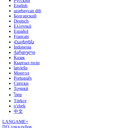
Русский
English
azərbaycan dili
Болгарский
Deutsch
Ελληνικά
Español
Français
Հայերեն
Indonesia
ქართული
Қазақ
Кыргыз тили
latviešu
Монгол
Português
Српски
Тоҷикӣ
ไทย
Türkçe
o'zbek
中文
LANGAME+
ПО для клубов