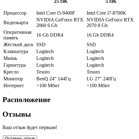
25 ПК
5 ПК
Процессор
Intel Core i5-9400F
Intel Core i7-8700K
NVIDIA GeForce RTX
NVIDIA GeForce RTX
Видеокарта
2060 6 Gb
2070 8 Gb
Оперативная
16 Gb DDR4
16 Gb DDR4
память
Жёсткий диск
SSD
SSD
Клавиатура
Logitech
Logitech
Мышь
Logitech
Logitech
Гарнитура
Logitech
Logitech
Кресло
Tesoro
Tesoro
Монитор
BenQ 24" 144Гц
LG 27" 240Гц
Интернет
>100 Мбит
>100 Мбит
Расположение
Отзывы
Ваш отзыв будет первым!
Оставить отзыв