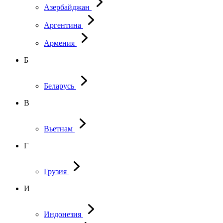
Азербайджан
Аргентина
Армения
Б
Беларусь
В
Вьетнам
Г
Грузия
И
Индонезия