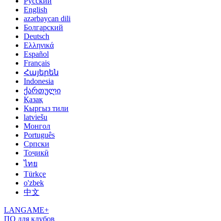
Русский
English
azərbaycan dili
Болгарский
Deutsch
Ελληνικά
Español
Français
Հայերեն
Indonesia
ქართული
Қазақ
Кыргыз тили
latviešu
Монгол
Português
Српски
Тоҷикӣ
ไทย
Türkçe
o'zbek
中文
LANGAME+
ПО для клубов