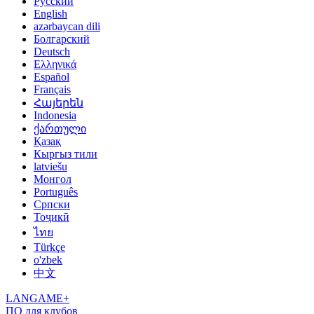
Русский
English
azərbaycan dili
Болгарский
Deutsch
Ελληνικά
Español
Français
Հայերեն
Indonesia
ქართული
Қазақ
Кыргыз тили
latviešu
Монгол
Português
Српски
Тоҷикӣ
ไทย
Türkçe
o'zbek
中文
LANGAME+
ПО для клубов