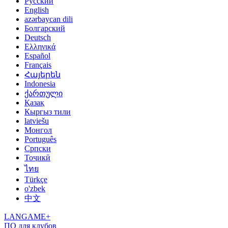
Русский
English
azərbaycan dili
Болгарский
Deutsch
Ελληνικά
Español
Français
Հայերեն
Indonesia
ქართული
Қазақ
Кыргыз тили
latviešu
Монгол
Português
Српски
Тоҷикӣ
ไทย
Türkçe
o'zbek
中文
LANGAME+
ПО для клубов