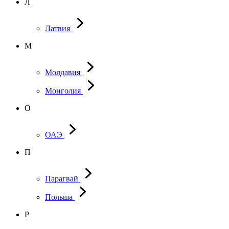
Л
Латвия
М
Молдавия
Монголия
О
ОАЭ
П
Парагвай
Польша
Р