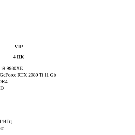
VIP
4 ПК
re i9-9980XE
eForce RTX 2080 Ti 11 Gb
DR4
DD
 144Гц
ит