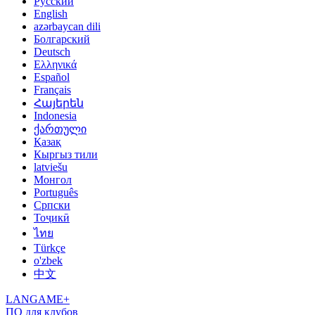
Русский
English
azərbaycan dili
Болгарский
Deutsch
Ελληνικά
Español
Français
Հայերեն
Indonesia
ქართული
Қазақ
Кыргыз тили
latviešu
Монгол
Português
Српски
Тоҷикӣ
ไทย
Türkçe
o'zbek
中文
LANGAME+
ПО для клубов