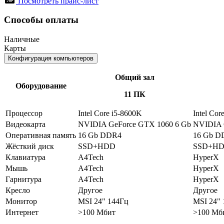
Посмотреть прайс-лист
Способы оплаты
Наличные
Карты
Конфигурация компьютеров
Общий зал
Оборудование
11 ПК
Процессор
Intel Core i5-8600K
Intel Co
Видеокарта
NVIDIA GeForce GTX 1060 6 Gb
NVIDIA G
Оперативная память
16 Gb DDR4
16 Gb D
Жёсткий диск
SSD+HDD
SSD+H
Клавиатура
A4Tech
HyperX
Мышь
A4Tech
HyperX
Гарнитура
A4Tech
HyperX
Кресло
Другое
Другое
Монитор
MSI 24" 144Гц
MSI 24"
Интернет
>100 Мбит
>100 Мб