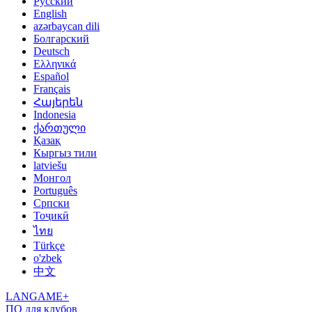
Русский
English
azərbaycan dili
Болгарский
Deutsch
Ελληνικά
Español
Français
Հայերեն
Indonesia
ქართული
Қазақ
Кыргыз тили
latviešu
Монгол
Português
Српски
Тоҷикӣ
ไทย
Türkçe
o'zbek
中文
LANGAME+
ПО для клубов