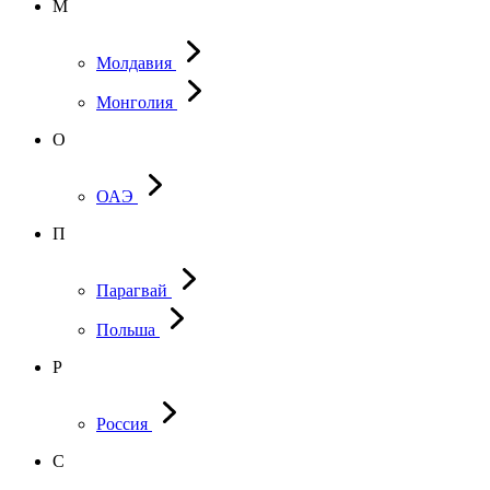
М
Молдавия
Монголия
О
ОАЭ
П
Парагвай
Польша
Р
Россия
С