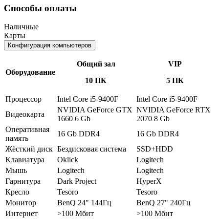
Способы оплаты
Наличные
Карты
Конфигурация компьютеров
Общий зал
VIP
Оборудование
10 ПК
5 ПК
Процессор
Intel Core i5-9400F
Intel Core i5-9400F
NVIDIA GeForce GTX
NVIDIA GeForce RTX
Видеокарта
1660 6 Gb
2070 8 Gb
Оперативная
16 Gb DDR4
16 Gb DDR4
память
Жёсткий диск
Бездисковая система
SSD+HDD
Клавиатура
Oklick
Logitech
Мышь
Logitech
Logitech
Гарнитура
Dark Project
HyperX
Кресло
Tesoro
Tesoro
Монитор
BenQ 24" 144Гц
BenQ 27" 240Гц
Интернет
>100 Мбит
>100 Мбит