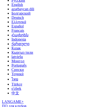
Русский
English
azərbaycan dili
Болгарский
Deutsch
Ελληνικά
Español
Français
Հայերեն
Indonesia
ქართული
Қазақ
Кыргыз тили
latviešu
Монгол
Português
Српски
Тоҷикӣ
ไทย
Türkçe
o'zbek
中文
LANGAME+
ПО для клубов