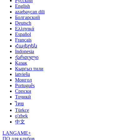
Русский
English
azərbaycan dili
Болгарский
Deutsch
Ελληνικά
Español
Français
Հայերեն
Indonesia
ქართული
Қазақ
Кыргыз тили
latviešu
Монгол
Português
Српски
Тоҷикӣ
ไทย
Türkçe
o'zbek
中文
LANGAME+
ПО для клубов