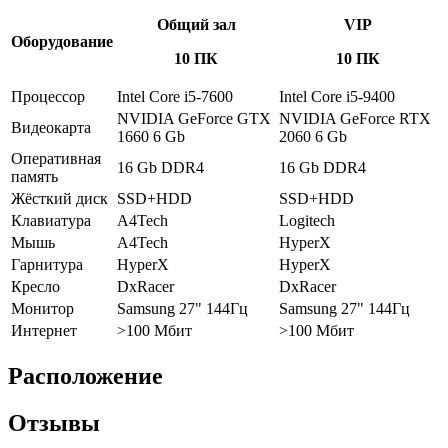
Общий зал
VIP
Оборудование
10 ПК
10 ПК
Процессор
Intel Core i5-7600
Intel Core i5-9400
NVIDIA GeForce GTX
NVIDIA GeForce RTX
Видеокарта
1660 6 Gb
2060 6 Gb
Оперативная
16 Gb DDR4
16 Gb DDR4
память
Жёсткий диск
SSD+HDD
SSD+HDD
Клавиатура
A4Tech
Logitech
Мышь
A4Tech
HyperX
Гарнитура
HyperX
HyperX
Кресло
DxRacer
DxRacer
Монитор
Samsung 27" 144Гц
Samsung 27" 144Гц
Интернет
>100 Мбит
>100 Мбит
Расположение
Отзывы