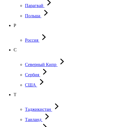
Парагвай
Польша
Р
Россия
С
Северный Кипр
Сербия
США
Т
Таджикистан
Таиланд