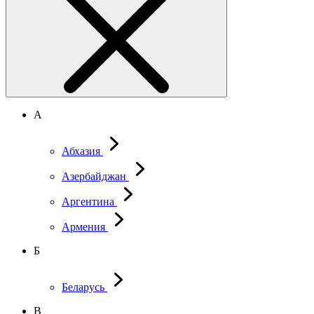
А
Абхазия
Азербайджан
Аргентина
Армения
Б
Беларусь
В