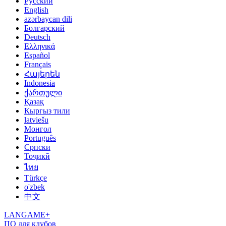
Русский
English
azərbaycan dili
Болгарский
Deutsch
Ελληνικά
Español
Français
Հայերեն
Indonesia
ქართული
Қазақ
Кыргыз тили
latviešu
Монгол
Português
Српски
Тоҷикӣ
ไทย
Türkçe
o'zbek
中文
LANGAME+
ПО для клубов