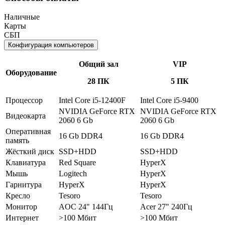
Наличные
Карты
СБП
Конфигурация компьютеров
Общий зал
VIP
Оборудование
28 ПК
5 ПК
Процессор
Intel Core i5-12400F
Intel Core i5-9400
NVIDIA GeForce RTX
NVIDIA GeForce RTX
Видеокарта
2060 6 Gb
2060 6 Gb
Оперативная
16 Gb DDR4
16 Gb DDR4
память
Жёсткий диск
SSD+HDD
SSD+HDD
Клавиатура
Red Square
HyperX
Мышь
Logitech
HyperX
Гарнитура
HyperX
HyperX
Кресло
Tesoro
Tesoro
Монитор
AOC 24" 144Гц
Acer 27" 240Гц
Интернет
>100 Мбит
>100 Мбит