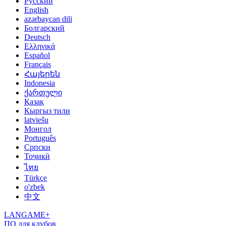
Русский
English
azərbaycan dili
Болгарский
Deutsch
Ελληνικά
Español
Français
Հայերեն
Indonesia
ქართული
Қазақ
Кыргыз тили
latviešu
Монгол
Português
Српски
Тоҷикӣ
ไทย
Türkçe
o'zbek
中文
LANGAME+
ПО для клубов