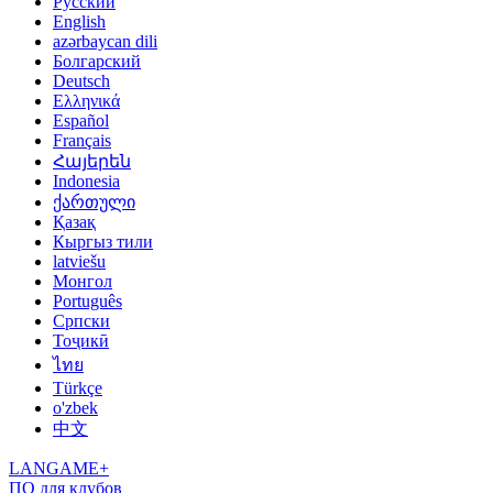
Русский
English
azərbaycan dili
Болгарский
Deutsch
Ελληνικά
Español
Français
Հայերեն
Indonesia
ქართული
Қазақ
Кыргыз тили
latviešu
Монгол
Português
Српски
Тоҷикӣ
ไทย
Türkçe
o'zbek
中文
LANGAME+
ПО для клубов