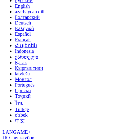
Русский
English
azərbaycan dili
Болгарский
Deutsch
Ελληνικά
Español
Français
Հայերեն
Indonesia
ქართული
Қазақ
Кыргыз тили
latviešu
Монгол
Português
Српски
Тоҷикӣ
ไทย
Türkçe
o'zbek
中文
LANGAME+
ПО для клубов