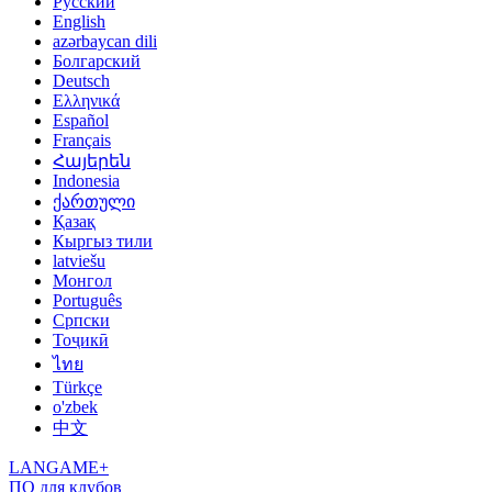
Русский
English
azərbaycan dili
Болгарский
Deutsch
Ελληνικά
Español
Français
Հայերեն
Indonesia
ქართული
Қазақ
Кыргыз тили
latviešu
Монгол
Português
Српски
Тоҷикӣ
ไทย
Türkçe
o'zbek
中文
LANGAME+
ПО для клубов