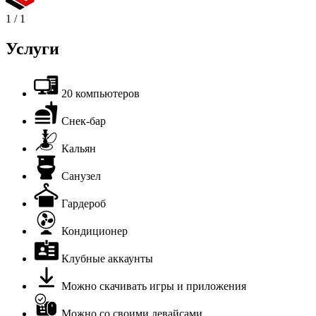
1
/
1
Услуги
20 компьютеров
Снек-бар
Кальян
Санузел
Гардероб
Кондиционер
Клубные аккаунты
Можно скачивать игры и приложения
Можно со своими девайсами