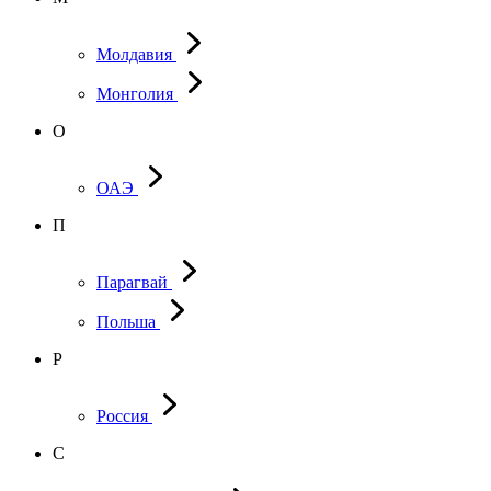
Молдавия
Монголия
О
ОАЭ
П
Парагвай
Польша
Р
Россия
С