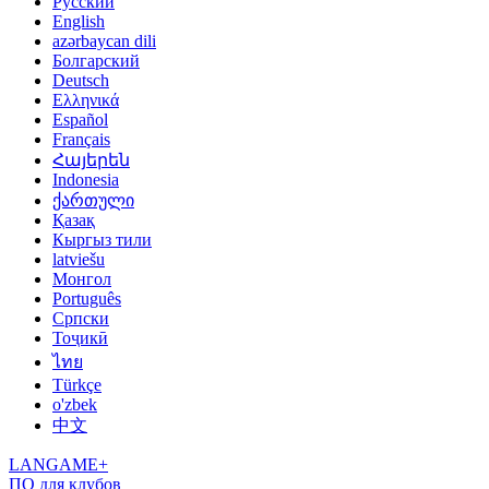
Русский
English
azərbaycan dili
Болгарский
Deutsch
Ελληνικά
Español
Français
Հայերեն
Indonesia
ქართული
Қазақ
Кыргыз тили
latviešu
Монгол
Português
Српски
Тоҷикӣ
ไทย
Türkçe
o'zbek
中文
LANGAME+
ПО для клубов