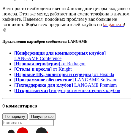
Вам просто необходимо ввести 4 последние цифры входящего
номера. Этот же метод работает при смене телефона в личном
кабинете. Надеемся, подобных проблем у вас больше не
возникнет. Ждём всех представителей клубов на
langame.ru
!
☺️
Предложения партнёров сообщества
LANGAME
[Конференция для компьютерных клубов]
LANGAME Conference
[Игровая периферия]
от Redragon
[Столы и кресла]
от Knight
[Игровые ПК, мониторы и серверы]
от Hispida
[Программное обеспечение]
LANGAME Software
[Техподдержка для клубов]
LANGAME Premium
[Открытый чат]
индустрии компьютерных клубов
0 комментариев
По порядку
Популярные