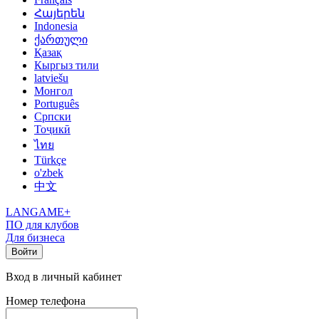
Հայերեն
Indonesia
ქართული
Қазақ
Кыргыз тили
latviešu
Монгол
Português
Српски
Тоҷикӣ
ไทย
Türkçe
o'zbek
中文
LANGAME+
ПО для клубов
Для бизнеса
Войти
Вход в личный кабинет
Номер телефона