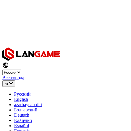
Все города
ru
Русский
English
azərbaycan dili
Болгарский
Deutsch
Ελληνικά
Español
Français