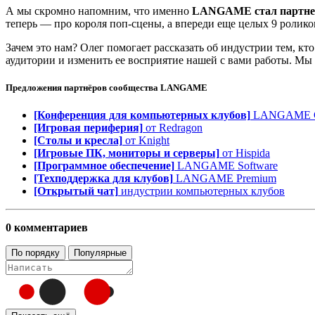
А мы скромно напомним, что именно
LANGAME стал партнеро
теперь — про короля поп-сцены, а впереди еще целых 9 ролик
Зачем это нам? Олег помогает рассказать об индустрии тем, кт
аудитории и изменить ее восприятие нашей с вами работы. Мы
Предложения партнёров сообщества
LANGAME
[Конференция для компьютерных клубов]
LANGAME Co
[Игровая периферия]
от Redragon
[Столы и кресла]
от Knight
[Игровые ПК, мониторы и серверы]
от Hispida
[Программное обеспечение]
LANGAME Software
[Техподдержка для клубов]
LANGAME Premium
[Открытый чат]
индустрии компьютерных клубов
0 комментариев
По порядку
Популярные