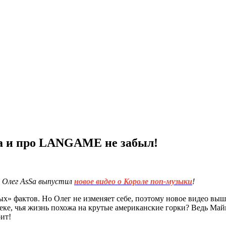
на и про LANGAME не забыл!
 Олег AsSa выпустил
новое видео о Короле поп-музыки
!
х» фактов. Но Олег не изменяет себе, поэтому новое видео вышл
ловеке, чья жизнь похожа на крутые американские горки? Ведь М
ит!