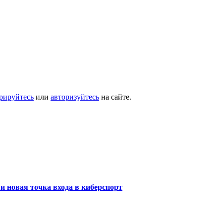
трируйтесь
или
авторизуйтесь
на сайте.
и новая точка входа в киберспорт