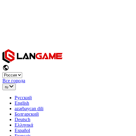
Все города
ru
Русский
English
azərbaycan dili
Болгарский
Deutsch
Ελληνικά
Español
Français