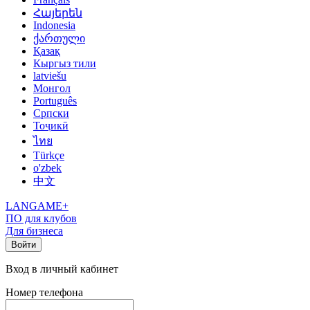
Հայերեն
Indonesia
ქართული
Қазақ
Кыргыз тили
latviešu
Монгол
Português
Српски
Тоҷикӣ
ไทย
Türkçe
o'zbek
中文
LANGAME+
ПО для клубов
Для бизнеса
Войти
Вход в личный кабинет
Номер телефона