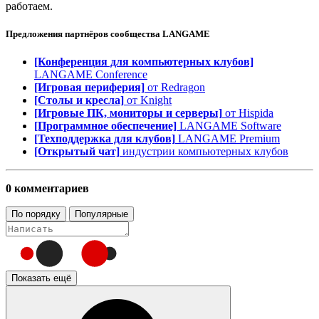
работаем.
Предложения партнёров сообщества
LANGAME
[Конференция для компьютерных клубов]
LANGAME Conference
[Игровая периферия]
от Redragon
[Столы и кресла]
от Knight
[Игровые ПК, мониторы и серверы]
от Hispida
[Программное обеспечение]
LANGAME Software
[Техподдержка для клубов]
LANGAME Premium
[Открытый чат]
индустрии компьютерных клубов
0 комментариев
По порядку
Популярные
Показать ещё