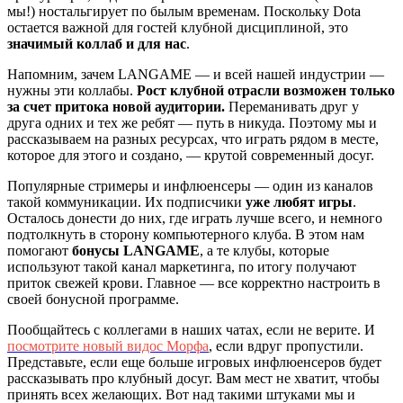
мы!) ностальгирует по былым временам. Поскольку Dota
остается важной для гостей клубной дисциплиной, это
значимый коллаб и для нас
.
Напомним, зачем LANGAME — и всей нашей индустрии —
нужны эти коллабы.
Рост клубной отрасли возможен только
за счет притока новой аудитории.
Переманивать друг у
друга одних и тех же ребят — путь в никуда. Поэтому мы и
рассказываем на разных ресурсах, что играть рядом в месте,
которое для этого и создано, — крутой современный досуг.
Популярные стримеры и инфлюенсеры — один из каналов
такой коммуникации. Их подписчики
уже любят игры
.
Осталось донести до них, где играть лучше всего, и немного
подтолкнуть в сторону компьютерного клуба. В этом нам
помогают
бонусы LANGAME
, а те клубы, которые
используют такой канал маркетинга, по итогу получают
приток свежей крови. Главное — все корректно настроить в
своей бонусной программе.
Пообщайтесь с коллегами в наших чатах, если не верите. И
посмотрите новый видос Морфа
, если вдруг пропустили.
Представьте, если еще больше игровых инфлюенсеров будет
рассказывать про клубный досуг. Вам мест не хватит, чтобы
принять всех желающих. Вот над такими штуками мы и