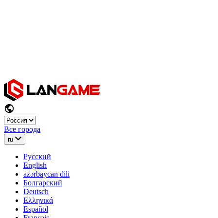
Все города
ru
Русский
English
azərbaycan dili
Болгарский
Deutsch
Ελληνικά
Español
Français