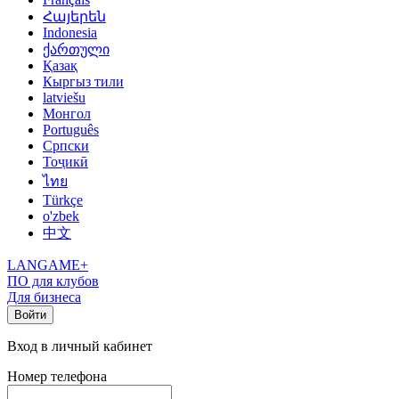
Հայերեն
Indonesia
ქართული
Қазақ
Кыргыз тили
latviešu
Монгол
Português
Српски
Тоҷикӣ
ไทย
Türkçe
o'zbek
中文
LANGAME+
ПО для клубов
Для бизнеса
Войти
Вход в личный кабинет
Номер телефона